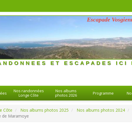
Escapade Vosgienne du 
26 > 26-08-2026
ANDONNEES ET ESCAPADES ICI 
Nos randonnées
Nos albums
nées
Programme
No
Longe Côte
photos 2026
e Côte
Nos albums photos 2025
Nos albums photos 2024
le de Maramoye